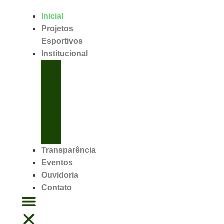
Inicial
Projetos
Esportivos
Institucional
Organização
Academias
Filiadas
Controle
de
Dopagem
Logomarca
Transparência
Eventos
Ouvidoria
Contato