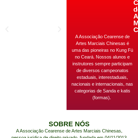
C
d
A
M
C
A Associação Cearense de
Artes Marciais Chinesas é
uma das pioneiras no Kung Fú
no Ceará. Nossos alunos e
instrutores sempre participam
de diversos campeonatos
estaduais, interestaduais,
nacionais e internacionais, nas
categorias de Sanda e katis
(formas).
SOBRE NÓS
A Associação Cearense de Artes Marciais Chinesas,
pessoa jurídica de direito privado, fundada em 04/11/2013