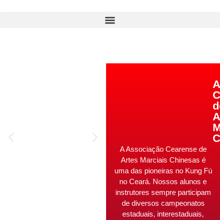
A
C
d
A
M
C
A Associação Cearense de
Artes Marciais Chinesas é
uma das pioneiras no Kung Fú
no Ceará. Nossos alunos e
instrutores sempre participam
de diversos campeonatos
estaduais, interestaduais,