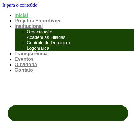
Ir para o conteúdo
Inicial
Projetos Esportivos
Institucional
Organização
Academias Filiadas
Controle de Dopagem
Logomarca
Transparência
Eventos
Ouvidoria
Contato