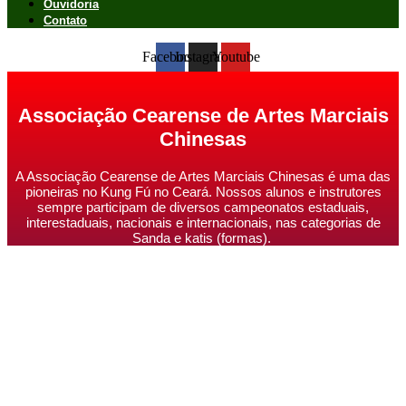
Ouvidoria
Contato
Facebook
Instagram
Youtube
Associação Cearense de Artes Marciais
Chinesas
A Associação Cearense de Artes Marciais Chinesas é uma das
pioneiras no Kung Fú no Ceará. Nossos alunos e instrutores
sempre participam de diversos campeonatos estaduais,
interestaduais, nacionais e internacionais, nas categorias de
Sanda e katis (formas).