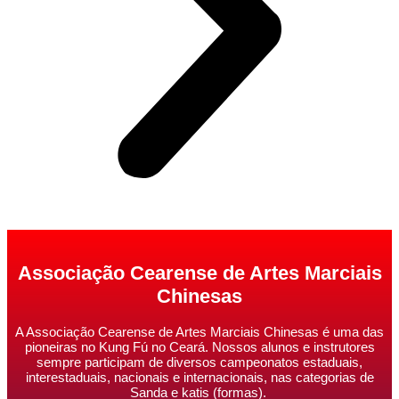
Associação Cearense de Artes Marciais
Chinesas
A Associação Cearense de Artes Marciais Chinesas é uma das
pioneiras no Kung Fú no Ceará. Nossos alunos e instrutores
sempre participam de diversos campeonatos estaduais,
interestaduais, nacionais e internacionais, nas categorias de
Sanda e katis (formas).