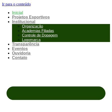
Ir para o conteúdo
Inicial
Projetos Esportivos
Institucional
Organização
Academias Filiadas
Controle de Dopagem
Logomarca
Transparência
Eventos
Ouvidoria
Contato