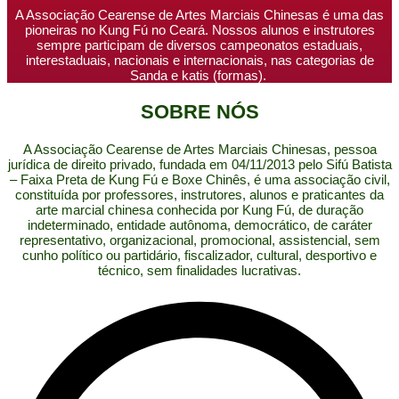
A Associação Cearense de Artes Marciais Chinesas é uma das
pioneiras no Kung Fú no Ceará. Nossos alunos e instrutores
sempre participam de diversos campeonatos estaduais,
interestaduais, nacionais e internacionais, nas categorias de
Sanda e katis (formas).
SOBRE NÓS
A Associação Cearense de Artes Marciais Chinesas, pessoa
jurídica de direito privado, fundada em 04/11/2013 pelo Sifú Batista
– Faixa Preta de Kung Fú e Boxe Chinês, é uma associação civil,
constituída por professores, instrutores, alunos e praticantes da
arte marcial chinesa conhecida por Kung Fú, de duração
indeterminado, entidade autônoma, democrático, de caráter
representativo, organizacional, promocional, assistencial, sem
cunho político ou partidário, fiscalizador, cultural, desportivo e
técnico, sem finalidades lucrativas.