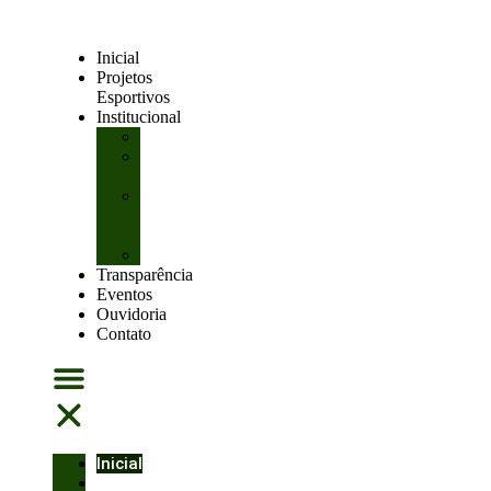
Inicial
Projetos
Esportivos
Institucional
Organização
Academias
Filiadas
Controle
de
Dopagem
Logomarca
Transparência
Eventos
Ouvidoria
Contato
Inicial
Projetos