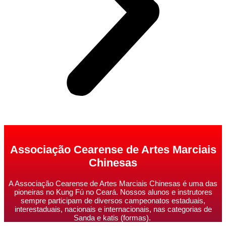
Associação Cearense de Artes Marciais
Chinesas
A Associação Cearense de Artes Marciais Chinesas é uma das
pioneiras no Kung Fú no Ceará. Nossos alunos e instrutores
sempre participam de diversos campeonatos estaduais,
interestaduais, nacionais e internacionais, nas categorias de
Sanda e katis (formas).