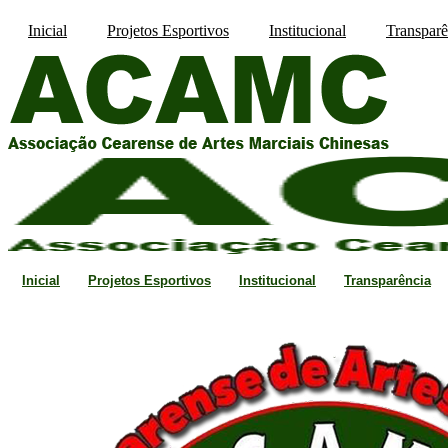
Ir
Inicial
Projetos Esportivos
Institucional
Transparê
para
o
conteúdo
Inicial
Projetos Esportivos
Institucional
Transparência